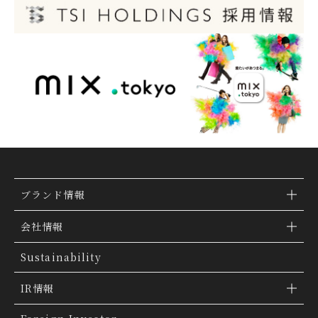
ブランド情報
ブランド検索
会社情報
ブランドトピックス
TSI トピックス
Sustainability
「ファッションの力を信じよう」
会社概要
IR情報
THE MOVIE
会社沿革
IR情報