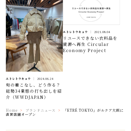
エトレトウキョウ
2021.08.04
リユースできない衣料品を
資源へ再生 Circular
Economy Project
エトレトウキョウ
2024.06.24
旬の着こなし、どう作る？
総勢34業態の打ち出しを紹
介（WWDJAPAN）
Home
ブランドニュース
「ETRÉ TOKYO」がルクア大阪に
直営店舗オープン