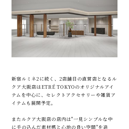
IR情報
TSIトピックス
Foreign Investor
採用情報
お問い合わせ
新宿ルミネ2に続く、2店舗目の直営店となるル
クア大阪店はETRÉ TOKYOのオリジナルアイ
テムを中心に、セレクトアクセサリーや雑貨ア
イテムも展開予定。
またルクア大阪店の店内は"一見シンプルな中
に手の込んだ素材感と心地の良い空間"を追