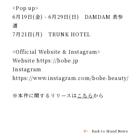
<Pop up>
6月19日(金) - 6月29日(日) DAMDAM 表参
道
7月21日(月) TRUNK HOTEL
<Official Website & Instagram>
Website https://bobe.jp
Instagram
https://www.instagram.com/bobe.beauty/
※本件に関するリリースは
こちら
から
Back to Brand News