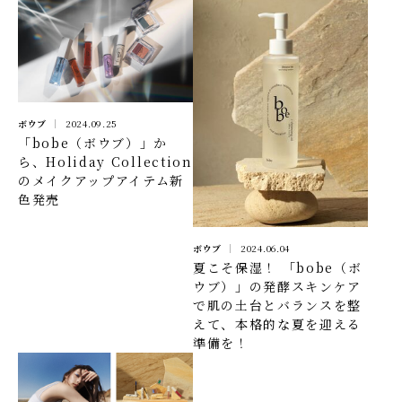
ボウブ
2024.09.25
「bobe（ボウブ）」か
ら、Holiday Collection
のメイクアップアイテム新
色発売
ボウブ
2024.06.04
夏こそ保湿！ 「bobe（ボ
ウブ）」の発酵スキンケア
で肌の土台とバランスを整
えて、本格的な夏を迎える
準備を！