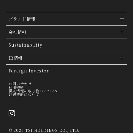
ブランド情報
ブランド検索
会社情報
ブランドトピックス
TSI トピックス
Sustainability
「ファッションの力を信じよう」
会社概要
IR情報
THE MOVIE
会社沿革
IR情報
Foreign Investor
グループ会社
IR トピックス
お問い合わせ
利用規約
個人情報の取り扱いについて
経営理念
翻訳機能について
IRライブラリー
トップメッセージ
連結業績ハイライト
採用情報
決算短信
©
2026 TSI HOLDINGS CO., LTD.
決算説明会資料