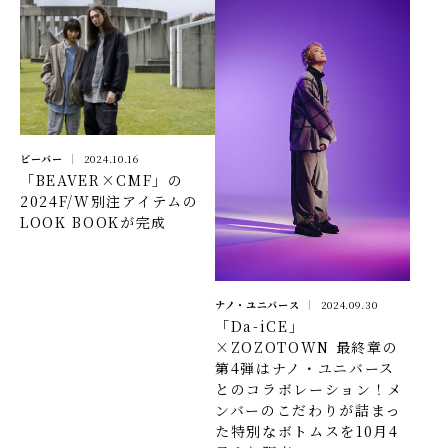
ビーバー
2024.10.16
「BEAVER×CMF」の
2024F/W別注アイテムの
LOOK BOOKが完成
ナノ・ユニバース
2024.09.30
「Da-iCE」
×ZOZOTOWN 最終章の
第4弾はナノ・ユニバース
とのコラボレーション！メ
ンバーのこだわりが詰まっ
た特別なボトムスを10月4