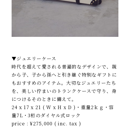
▼ジュエリーケース
時代を超えて愛される普遍的なデザインで、親
から子、子から孫へと引き継ぐ特別なギフトに
もおすすめのアイテム。大切なジュエリーたち
を、美しい佇まいのトランクケースで守り、身
につけるそのときに備えて。
24 x 17 x 21 ( W x H x D )・重量2ｋｇ・容
量7L・3桁のダイヤル式ロック
price : ¥275,000 ( inc. tax )