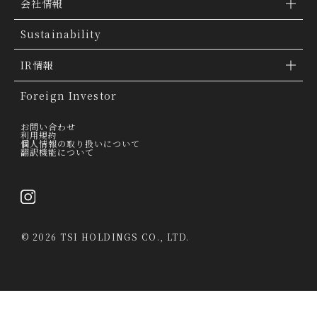
ブランド検索
会社情報
ブランドトピックス
TSI トピックス
Sustainability
「ファッションの力を信じよう」
会社概要
IR情報
THE MOVIE
会社沿革
IR情報
Foreign Investor
グループ会社
IR トピックス
お問い合わせ
利用規約
個人情報の取り扱いについて
経営理念
翻訳機能について
IRライブラリー
トップメッセージ
連結業績ハイライト
採用情報
決算短信
©
2026 TSI HOLDINGS CO., LTD.
決算説明会資料
有価証券報告書・四半期報告書
IRカレンダー
当社は、第三者が運営するデータマネジメントプラットフォームからクッキー