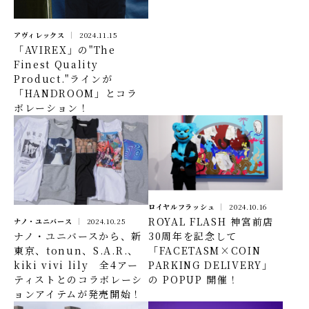
アヴィレックス
2024.11.15
「AVIREX」の"The
Finest Quality
Product."ラインが
「HANDROOM」とコラ
ボレーション！
ロイヤルフラッシュ
2024.10.16
ROYAL FLASH 神宮前店
ナノ・ユニバース
2024.10.25
ナノ・ユニバースから、新
30周年を記念して
東京、tonun、S.A.R.、
「FACETASM×COIN
kiki vivi lily 全4アー
PARKING DELIVERY」
ティストとのコラボレーシ
の POPUP 開催！
ョンアイテムが発売開始！